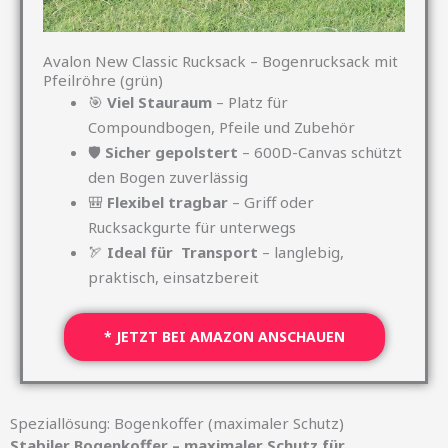
Avalon New Classic Rucksack – Bogenrucksack mit
Pfeilröhre (grün)
🎯
Viel Stauraum
– Platz für
Compoundbogen, Pfeile und Zubehör
🛡
Sicher gepolstert
– 600D-Canvas schützt
den Bogen zuverlässig
🎒
Flexibel tragbar
– Griff oder
Rucksackgurte für unterwegs
🏹
Ideal für Transport
– langlebig,
praktisch, einsatzbereit
* JETZT BEI AMAZON ANSCHAUEN
Speziallösung: Bogenkoffer (maximaler Schutz)
Stabiler Bogenkoffer – maximaler Schutz für