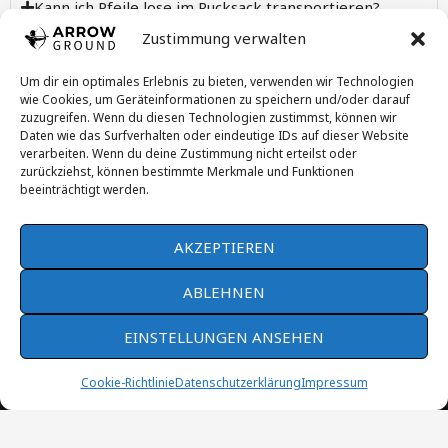
Kann ich Pfeile lose im Rucksack transportieren?
Zustimmung verwalten
Reicht ein günstiger Bogenrucksack für den Einstieg?
Um dir ein optimales Erlebnis zu bieten, verwenden wir Technologien
wie Cookies, um Geräteinformationen zu speichern und/oder darauf
Transparenz:
Alle mit einem * gekennzeichneten Links
zuzugreifen. Wenn du diesen Technologien zustimmst, können wir
sind Affiliate-Links. Wenn du über einen solchen Link
Daten wie das Surfverhalten oder eindeutige IDs auf dieser Website
verarbeiten. Wenn du deine Zustimmung nicht erteilst oder
einkaufst, erhalten wir eine kleine Provision. Für dich
zurückziehst, können bestimmte Merkmale und Funktionen
entstehen dadurch keine zusätzlichen Kosten.
beeinträchtigt werden.
AKZEPTIEREN
Du willst einfach mal den Bogen spannen?
ABLEHNEN
ArrowGround ist dein Platz für Infos, Tipps & Inspiration
EINSTELLUNGEN ANSEHEN
Instagram
Pinterest
Cookie-Richtlinie
Datenschutzerklärung
Impressum
Copyright © 2026 ArrowGround.de
Impressum