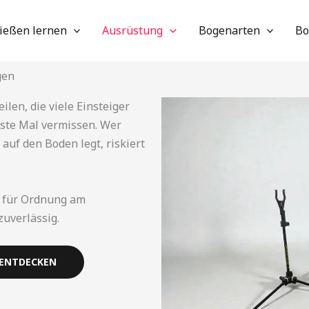
ießen lernen
Ausrüstung
Bogenarten
Bo
gen
len, die viele Einsteiger
rste Mal vermissen. Wer
uf den Boden legt, riskiert
 für Ordnung am
zuverlässig.
 ENTDECKEN