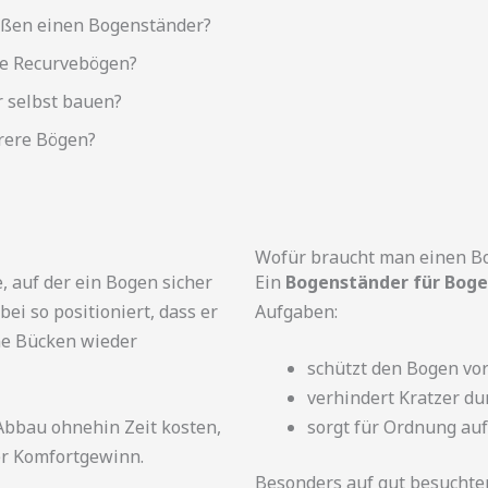
ßen einen Bogenständer?
le Recurvebögen?
 selbst bauen?
rere Bögen?
Wofür braucht man einen B
e, auf der ein Bogen sicher
Ein
Bogenständer für Bog
ei so positioniert, dass er
Aufgaben:
hne Bücken wieder
schützt den Bogen vo
verhindert Kratzer du
bbau ohnehin Zeit kosten,
sorgt für Ordnung au
ter Komfortgewinn.
Besonders auf gut besuchten