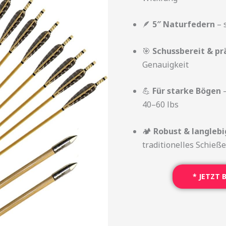
🪶
5″ Naturfedern
– s
🎯
Schussbereit & pr
Genauigkeit
💪
Für starke Bögen
–
40–60 lbs
🏕️
Robust & langlebi
traditionelles Schieß
* JETZT