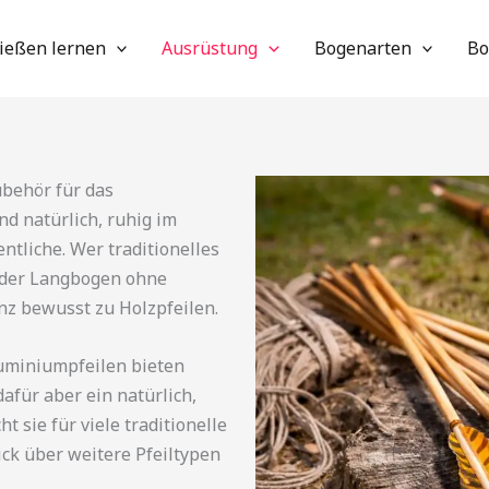
ießen lernen
Ausrüstung
Bogenarten
Bo
ubehör für das
nd natürlich, ruhig im
tliche. Wer traditionelles
oder Langbogen ohne
anz bewusst zu Holzpfeilen.
uminiumpfeilen bieten
afür aber ein natürlich,
t sie für viele traditionelle
ick über weitere Pfeiltypen