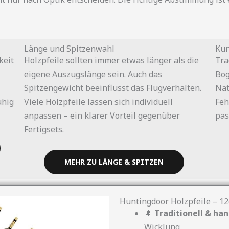
Länge und Spitzenwahl
Kun
keit
Holzpfeile sollten immer etwas länger als die
Tra
eigene Auszugslänge sein. Auch das
Bog
Spitzengewicht beeinflusst das Flugverhalten.
Nat
uhig
Viele Holzpfeile lassen sich individuell
Feh
anpassen – ein klarer Vorteil gegenüber
pas
Fertigsets.
MEHR ZU LÄNGE & SPITZEN
Huntingdoor Holzpfeile – 12
🌲
Traditionell & ha
Wicklung