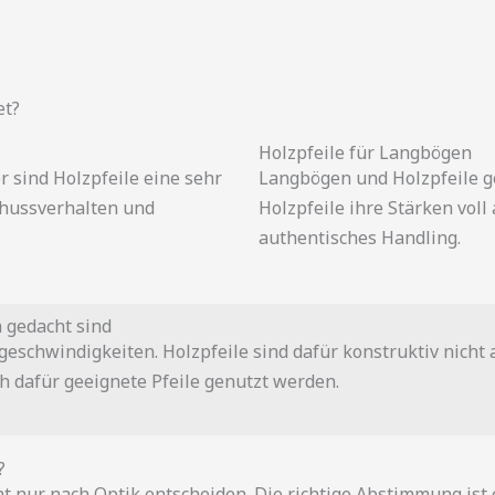
et?
Holzpfeile für Langbögen
r sind Holzpfeile eine sehr
Langbögen und Holzpfeile g
chussverhalten und
Holzpfeile ihre Stärken voll 
authentisches Handling.
 gedacht sind
schwindigkeiten. Holzpfeile sind dafür konstruktiv nicht 
 dafür geeignete Pfeile genutzt werden.
?
ht nur nach Optik entscheiden. Die richtige Abstimmung ist 