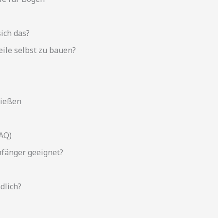
sich das?
ile selbst zu bauen?
hießen
FAQ)
nfänger geeignet?
dlich?